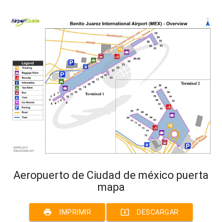
Aeropuerto de Ciudad de méxico puerta
mapa
print
system_update_alt
IMPRIMIR
DESCARGAR