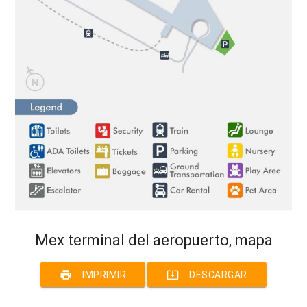
Mex terminal del aeropuerto, mapa
print
system_update_alt
IMPRIMIR
DESCARGAR